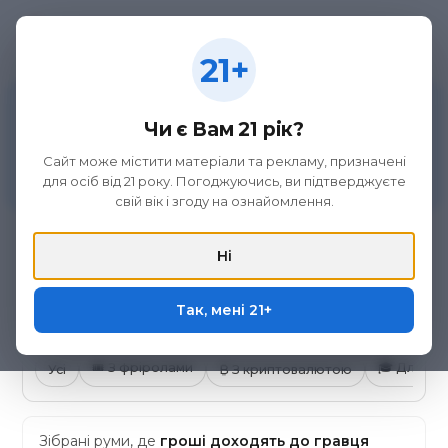
21+
21+
Матеріал на цій сторінці не є рекламою азартних
ігор та організаторів букмекерської діяльності, а
Чи є Вам 21 рік?
викладений виключно з метою ознайомлення.
Участь в азартних іграх може викликати ігрову
Сайт може містити матеріали та рекламу, призначені
залежність. Дотримуйтеся правил (принципів)
для осіб від 21 року. Погоджуючись, ви підтверджуєте
відповідальної гри. Тільки для осіб 21+.
свій вік і згоду на ознайомлення.
Покер-руми зі
Ні
швидкими виплатами
(до 24 год)
Так, мені 21+
🎟
З фріролами
🎓
Для нов
Усі
₿
З криптовалютою
Зібрані руми, де
гроші доходять до гравця