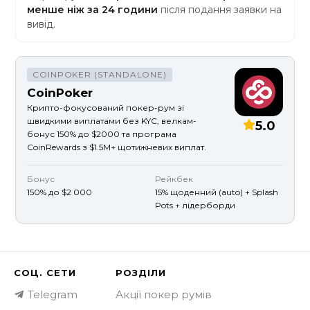
менше ніж за 24 години
після подання заявки на
вивід.
COINPOKER (STANDALONE)
CoinPoker
Крипто-фокусований покер-рум зі
швидкими виплатами без KYC, велкам-
5.0
бонус 150% до $2000 та програма
CoinRewards з $1.5M+ щотижневих виплат.
Бонус
Рейкбек
150% до $2 000
15% щоденний (auto) + Splash
Pots + лідерборди
СОЦ. СЕТИ
РОЗДІЛИ
Telegram
Акції покер румів