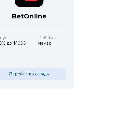
BetOnline
нус
Рейкбек
0% до $1000
немає
Перейти до огляду