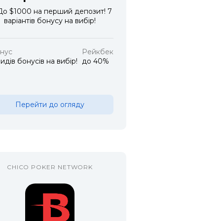
До $1000 на перший депозит! 7
варіантів бонусу на вибір!
нус
Рейкбек
видів бонусів на вибір!
до 40%
Перейти до огляду
CHICO POKER NETWORK