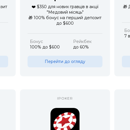
озит
❤️ $350 для нових гравців в акції
🎁 
"Медовий місяць"
🎁 100% бонус на перший депозит
до $600
Бо
7 
Бонус
Рейкбек
100% до $600
до 60%
Перейти до огляду
IPOKER