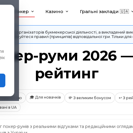
Покер
Казино
Гральні заклади 🇺🇦
х ігор та організаторів букмекерської діяльності, а викладений 
 Дотримуйтеся правил (принципів) відповідальної гри. Тільки для о
окер-руми 2026 
ля
вік
рейтинг
🎓
Для новачків
птовалютою
💸
З великим бонусом
↩
З ре
вані в UA
г покер-румів з реальними відгуками та редакційними оглядам
ів з України.