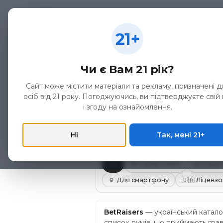
Публікації
21+
21+
Матеріал на цій сторінці не є рекламою азартни
азартних іграх може викликати ігрову залежність.
Чи є Вам 21 рік?
Кращі п
Сайт може містити матеріали та рекламу, призначені д
осіб від 21 року. Погоджуючись, ви підтверджуєте свій 
і згоду на ознайомлення.
Ні
Так, мені 21+
🎟
З фріролами
Усі
₿
З кри
📱
Для смартфону
🇺🇦
Ліцензо
BetRaisers
— український катало
список румів, що приймають гравц