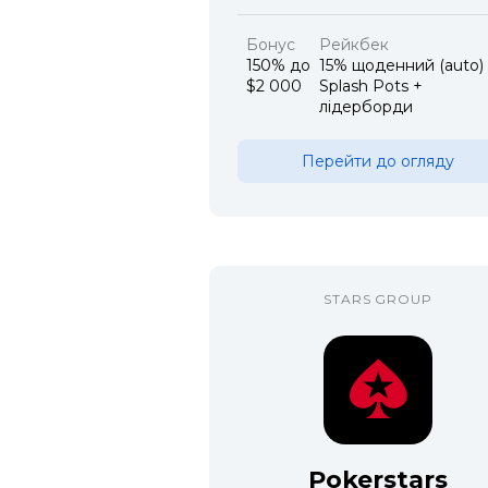
Бонус
Рейкбек
150% до
15% щоденний (auto)
$2 000
Splash Pots +
лідерборди
Перейти до огляду
STARS GROUP
Pokerstars