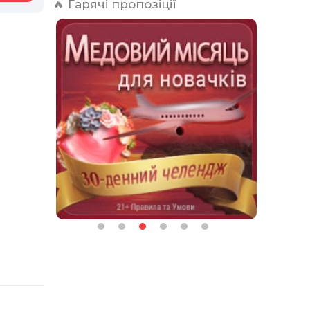
🔥 Гарячі пропозіції