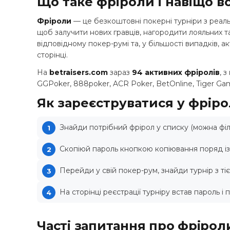
Що таке фріроли і навіщо в
Фріроли
— це безкоштовні покерні турніри з реа
щоб залучити нових гравців, нагородити лояльних та
відповідному покер-румі та, у більшості випадків, 
сторінці.
На
betraisers.com
зараз
94
активних фріролів
, з
GGPoker, 888poker, ACR Poker, BetOnline, Tiger Gam
Як зареєструватися у фріро
Знайди потрібний фрірол у списку (можна філь
Скопіюй пароль кнопкою копіювання поряд із
Перейди у свій покер-рум, знайди турнір з ті
На сторінці реєстрації турніру встав пароль і 
Часті запитання про фрірол