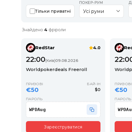
ПОКЕР-РУМ
Д
Тільки приватні
Знайдено
4
фріроли
RedStar
Re
4.0
22
:
00
22
:
0
09
.
08
.
2026
(
Київ
)
Worldpokerdeals Freeroll
Worldp
ПРИЗОВІ
БАЙ-ІН
ПРИЗОВІ
€50
€50
$0
ПАРОЛЬ
ПАРОЛЬ
WPDAug
WPDAu
Зареєструватися