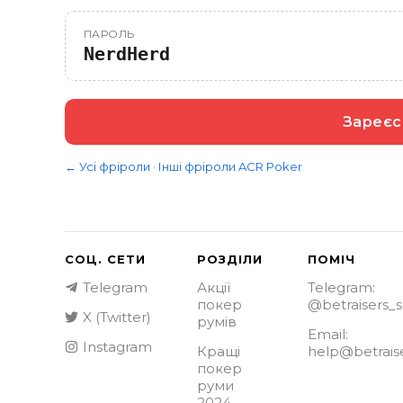
ПАРОЛЬ
NerdHerd
Зареєс
← Усі фріроли
·
Інші фріроли
ACR Poker
СОЦ. СЕТИ
РОЗДІЛИ
ПОМІЧ
Telegram
Акції
Telegram:
покер
@betraisers_
X (Twitter)
румів
Email:
Instagram
Кращі
help@betrais
покер
руми
2024