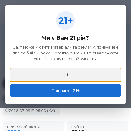
21+
21+
Матеріал на цій сторінці не є рекламою азартних
ігор та організаторів букмекерської діяльності, а
Чи є Вам 21 рік?
викладений виключно з метою ознайомлення.
Участь в азартних іграх може викликати ігрову
Сайт може містити матеріали та рекламу, призначені
залежність. Дотримуйтеся правил (принципів)
для осіб від 21 року. Погоджуючись, ви підтверджуєте
відповідальної гри. Тільки для осіб 21+.
свій вік і згоду на ознайомлення.
Головна
/
Фріроли
/
ACR Poker
/
Deckflow - $500 GTD -...
Ні
Фрірол у покер-румі
ACR Poker
Так, мені 21+
Deckflow - $500 GTD -...
🕒
2026-07-09
21:05:00
(Київ)
ПРИЗОВИЙ ФОНД
БАЙ-ІН