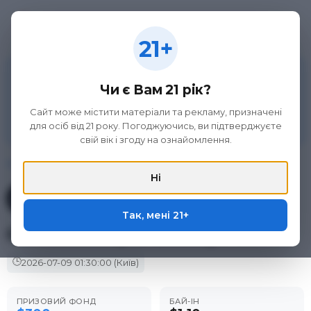
21+
21+
Матеріал на цій сторінці не є рекламою азартних
ігор та організаторів букмекерської діяльності, а
Чи є Вам 21 рік?
викладений виключно з метою ознайомлення.
Участь в азартних іграх може викликати ігрову
Сайт може містити матеріали та рекламу, призначені
залежність. Дотримуйтеся правил (принципів)
для осіб від 21 року. Погоджуючись, ви підтверджуєте
відповідальної гри. Тільки для осіб 21+.
свій вік і згоду на ознайомлення.
Головна
/
Фріроли
/
ACR Poker
/
Gambolia Super Bounty FT
Ні
Фрірол у покер-румі
ACR Poker
Так, мені 21+
Gambolia Super Bounty FT
🕒
2026-07-09
01:30:00
(Київ)
ПРИЗОВИЙ ФОНД
БАЙ-ІН