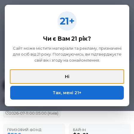
21+
21+
Матеріал на цій сторінці не є рекламою азартних
ігор та організаторів букмекерської діяльності, а
Чи є Вам 21 рік?
викладений виключно з метою ознайомлення.
Участь в азартних іграх може викликати ігрову
Сайт може містити матеріали та рекламу, призначені
залежність. Дотримуйтеся правил (принципів)
для осіб від 21 року. Погоджуючись, ви підтверджуєте
відповідальної гри. Тільки для осіб 21+.
свій вік і згоду на ознайомлення.
Головна
/
Фріроли
/
ACR Poker
/
Gripsed's - $500...
Ні
Фрірол у покер-румі
ACR Poker
Так, мені 21+
Gripsed's - $500...
🕒
2026-07-11
00:05:00
(Київ)
ПРИЗОВИЙ ФОНД
БАЙ-ІН