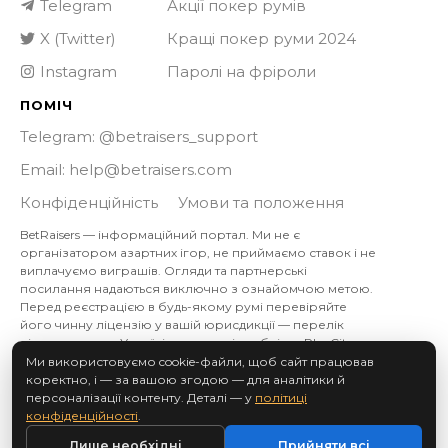
Telegram
Акції покер румів
X (Twitter)
Кращі покер руми 2024
Instagram
Паролі на фріроли
ПОМІЧ
Telegram: @betraisers_support
Email: help@betraisers.com
Конфіденційність
Умови та положення
BetRaisers — інформаційний портал. Ми не є
організатором азартних ігор, не приймаємо ставок і не
виплачуємо виграшів. Огляди та партнерські
посилання надаються виключно з ознайомчою метою.
Перед реєстрацією в будь-якому румі перевіряйте
його чинну ліцензію у вашій юрисдикції — перелік
ліцензованих в Україні операторів публікує
PlayCity
.
Ми використовуємо cookie-файли, щоб сайт працював
Тільки для осіб 21+. Гра на гроші може викликати
коректно, і — за вашою згодою — для аналітики й
залежність — у разі потреби скористайтесь
Реєстром
персоналізації контенту. Деталі — у
політиці
осіб, яким обмежено доступ до азартних ігор
.
конфіденційності
.
© betraisers.com, 2023-
2026
Лише необхідні
Прийняти всі