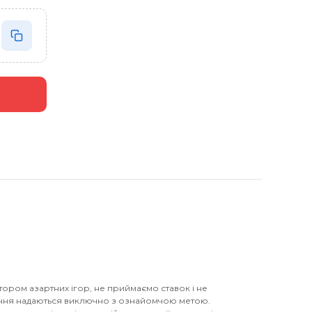
тором азартних ігор, не приймаємо ставок і не
ання надаються виключно з ознайомчою метою.