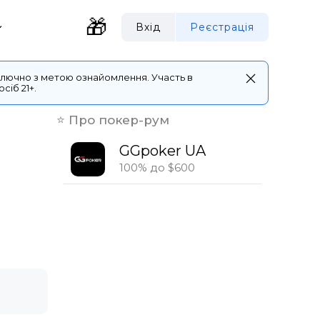
🎁
Вхід
Реєстрація
виключно з метою ознайомлення. Участь в
сіб 21+.
⭐️ Про покер-рум
GGpoker UA
100% до $600