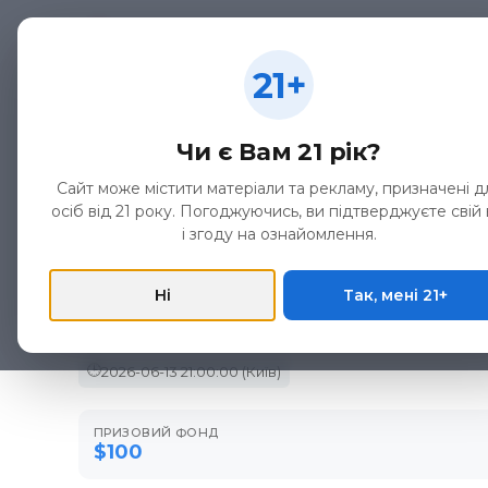
Публікації
21+
21+
Матеріал на цій сторінці не є рекламою азартни
азартних іграх може викликати ігрову залежність.
Чи є Вам 21 рік?
Сайт може містити матеріали та рекламу, призначені д
Головна
/
Фріроли
/
GGpoker UA
/
CChat Bronze $100 Fre
осіб від 21 року. Погоджуючись, ви підтверджуєте свій 
і згоду на ознайомлення.
Фрірол у покер-румі
GGpoker UA
Ні
Так, мені 21+
CChat Bronze $100 
🕒
2026-06-13
21:00:00
(Київ)
ПРИЗОВИЙ ФОНД
$100