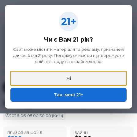
21+
21+
Матеріал на цій сторінці не є рекламою азартних
ігор та організаторів букмекерської діяльності, а
Чи є Вам 21 рік?
викладений виключно з метою ознайомлення.
Участь в азартних іграх може викликати ігрову
Сайт може містити матеріали та рекламу, призначені
залежність. Дотримуйтеся правил (принципів)
для осіб від 21 року. Погоджуючись, ви підтверджуєте
відповідальної гри. Тільки для осіб 21+.
свій вік і згоду на ознайомлення.
Головна
/
Фріроли
/
ACR Poker
/
Homegame do Nelepão
Ні
Фрірол у покер-румі
ACR Poker
Так, мені 21+
Homegame do Nelepão
🕒
2026-06-05
00:30:00
(Київ)
ПРИЗОВИЙ ФОНД
БАЙ-ІН