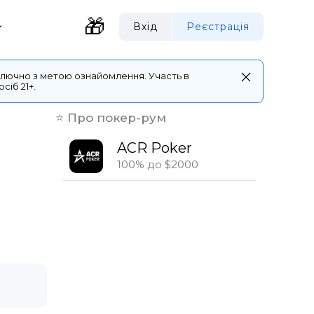
🎁
Вхід
Реєстрація
виключно з метою ознайомлення. Участь в
сіб 21+.
⭐️ Про покер-рум
ACR Poker
100% до $2000