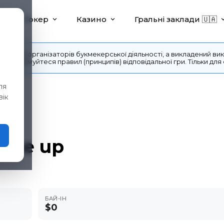
Покер
Казино
Гральні заклади 🇺🇦
х ігор та організаторів букмекерської діяльності, а викладений 
 Дотримуйтеся правил (принципів) відповідальної гри. Тільки для о
ля
up
вік
Come up
БАЙ-ІН
$0