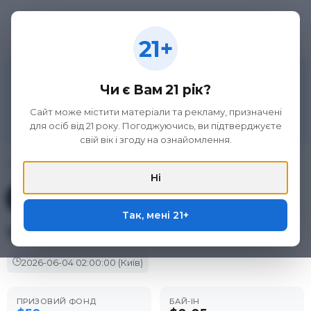
21+
21+
Матеріал на цій сторінці не є рекламою азартних
ігор та організаторів букмекерської діяльності, а
Чи є Вам 21 рік?
викладений виключно з метою ознайомлення.
Участь в азартних іграх може викликати ігрову
Сайт може містити матеріали та рекламу, призначені
залежність. Дотримуйтеся правил (принципів)
для осіб від 21 року. Погоджуючись, ви підтверджуєте
відповідальної гри. Тільки для осіб 21+.
свій вік і згоду на ознайомлення.
Головна
/
Фріроли
/
ACR Poker
/
The Nickel Bash
Ні
Фрірол у покер-румі
ACR Poker
Так, мені 21+
The Nickel Bash
🕒
2026-06-04
02:00:00
(Київ)
ПРИЗОВИЙ ФОНД
БАЙ-ІН