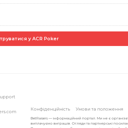
труватися у
ACR Poker
support
Конфіденційність
Умови та положення
ers.com
BetRaisers — інформаційний портал. Ми не є організа
виплачуємо виграшів. Огляди та партнерські посил