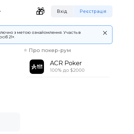
🎁
Вхід
Реєстрація
виключно з метою ознайомлення. Участь в
сіб 21+.
⭐️ Про покер-рум
ACR Poker
100% до $2000