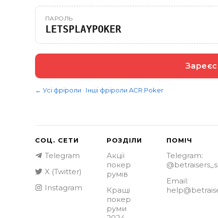
ПАРОЛЬ
LETSPLAYPOKER
Зареєс
← Усі фріроли
·
Інші фріроли
ACR Poker
СОЦ. СЕТИ
РОЗДІЛИ
ПОМІЧ
Telegram
Акції
Telegram:
покер
@betraisers_
X (Twitter)
румів
Email:
Instagram
Кращі
help@betrais
покер
руми
2024