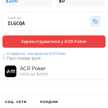
$200
$0
ПАРОЛЬ
ILGCQA
Зареєструватися у
ACR Poker
← Усі фріроли
·
Інші фріроли
ACR Poker
⭐️ Про покер-рум
ACR Poker
100% до $2000
СОЦ. СЕТИ
РОЗДІЛИ