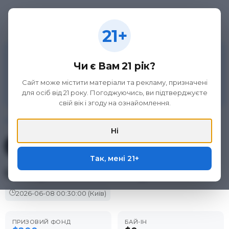
21+
21+
Матеріал на цій сторінці не є рекламою азартних
ігор та організаторів букмекерської діяльності, а
Чи є Вам 21 рік?
викладений виключно з метою ознайомлення.
Участь в азартних іграх може викликати ігрову
Сайт може містити матеріали та рекламу, призначені
залежність. Дотримуйтеся правил (принципів)
для осіб від 21 року. Погоджуючись, ви підтверджуєте
відповідальної гри. Тільки для осіб 21+.
свій вік і згоду на ознайомлення.
Головна
/
Фріроли
/
ACR Poker
/
LiveSponsors Velocity...
Ні
Фрірол у покер-румі
ACR Poker
Так, мені 21+
LiveSponsors Velocity...
🕒
2026-06-08
00:30:00
(Київ)
ПРИЗОВИЙ ФОНД
БАЙ-ІН