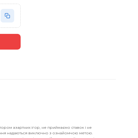
тором азартних ігор, не приймаємо ставок і не
ання надаються виключно з ознайомчою метою.