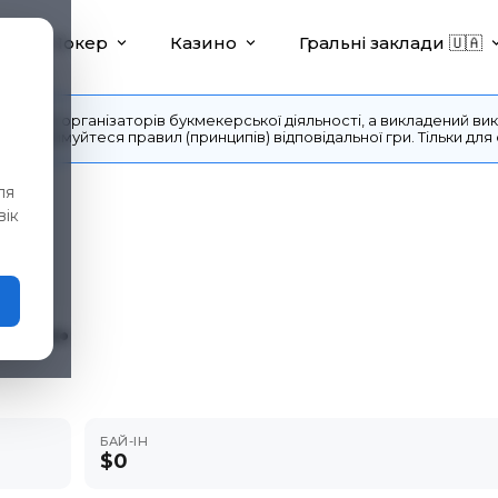
Покер
Казино
Гральні заклади 🇺🇦
х ігор та організаторів букмекерської діяльності, а викладений 
 Дотримуйтеся правил (принципів) відповідальної гри. Тільки для о
ля
вік
y...
БАЙ-ІН
$0