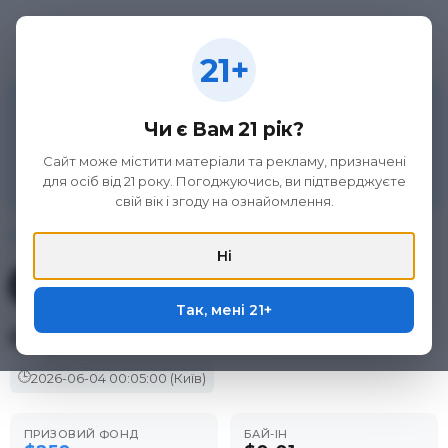
21+
21+
Матеріал на цій сторінці не є рекламою азартних
ігор та організаторів букмекерської діяльності, а
Чи є Вам 21 рік?
викладений виключно з метою ознайомлення.
Участь в азартних іграх може викликати ігрову
Сайт може містити матеріали та рекламу, призначені
залежність. Дотримуйтеся правил (принципів)
для осіб від 21 року. Погоджуючись, ви підтверджуєте
відповідальної гри. Тільки для осіб 21+.
свій вік і згоду на ознайомлення.
Головна
/
Фріроли
/
ACR Poker
/
Gripsed's Gauntlet...
Ні
Фрірол у покер-румі
ACR Poker
Так, мені 21+
Gripsed's Gauntlet...
🕒
2026-06-04
00:05:00
(Київ)
ПРИЗОВИЙ ФОНД
БАЙ-ІН