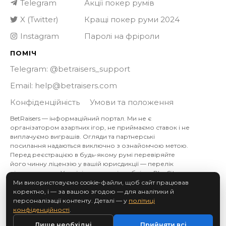
Telegram
Акції покер румів
X (Twitter)
Кращі покер руми 2024
Instagram
Паролі на фріроли
ПОМІЧ
Telegram: @betraisers_support
Email: help@betraisers.com
Конфіденційність
Умови та положення
BetRaisers — інформаційний портал. Ми не є
організатором азартних ігор, не приймаємо ставок і не
виплачуємо виграшів. Огляди та партнерські
посилання надаються виключно з ознайомчою метою.
Перед реєстрацією в будь-якому румі перевіряйте
його чинну ліцензію у вашій юрисдикції — перелік
ліцензованих в Україні операторів публікує
PlayCity
.
Ми використовуємо cookie-файли, щоб сайт працював
Тільки для осіб 21+. Гра на гроші може викликати
коректно, і — за вашою згодою — для аналітики й
залежність — у разі потреби скористайтесь
Реєстром
персоналізації контенту. Деталі — у
політиці
осіб, яким обмежено доступ до азартних ігор
.
конфіденційності
.
© betraisers.com, 2023-
2026
Лише необхідні
Прийняти всі