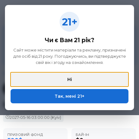
21+
21+
Матеріал на цій сторінці не є рекламою азартних
ігор та організаторів букмекерської діяльності, а
Чи є Вам 21 рік?
викладений виключно з метою ознайомлення.
Участь в азартних іграх може викликати ігрову
Сайт може містити матеріали та рекламу, призначені
залежність. Дотримуйтеся правил (принципів)
для осіб від 21 року. Погоджуючись, ви підтверджуєте
відповідальної гри. Тільки для осіб 21+.
свій вік і згоду на ознайомлення.
Головна
/
Фріроли
/
Tiger Gaming
/
Spooky Preakness Poker...
Ні
Фрірол у покер-румі
Tiger Gaming
Так, мені 21+
Spooky Preakness Poker...
🕒
2027-05-16
03:00:00
(Kyiv)
ПРИЗОВИЙ ФОНД
БАЙ-ІН