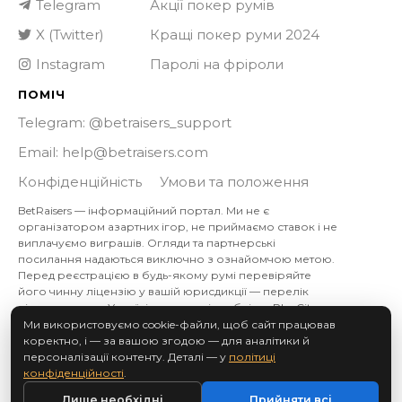
Telegram
Акції покер румів
X (Twitter)
Кращі покер руми 2024
Instagram
Паролі на фріроли
ПОМІЧ
Telegram: @betraisers_support
Email: help@betraisers.com
Конфіденційність
Умови та положення
BetRaisers — інформаційний портал. Ми не є
організатором азартних ігор, не приймаємо ставок і не
виплачуємо виграшів. Огляди та партнерські
посилання надаються виключно з ознайомчою метою.
Перед реєстрацією в будь-якому румі перевіряйте
його чинну ліцензію у вашій юрисдикції — перелік
ліцензованих в Україні операторів публікує
PlayCity
.
Ми використовуємо cookie-файли, щоб сайт працював
Тільки для осіб 21+. Гра на гроші може викликати
коректно, і — за вашою згодою — для аналітики й
залежність — у разі потреби скористайтесь
Реєстром
персоналізації контенту. Деталі — у
політиці
осіб, яким обмежено доступ до азартних ігор
.
конфіденційності
.
© betraisers.com, 2023-
2026
Лише необхідні
Прийняти всі