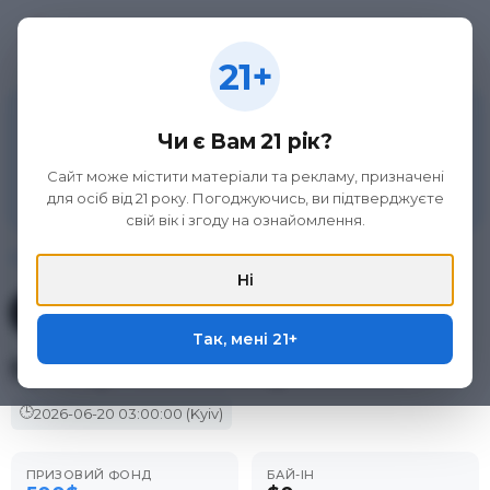
21+
21+
Матеріал на цій сторінці не є рекламою азартних
ігор та організаторів букмекерської діяльності, а
Чи є Вам 21 рік?
викладений виключно з метою ознайомлення.
Участь в азартних іграх може викликати ігрову
Сайт може містити матеріали та рекламу, призначені
залежність. Дотримуйтеся правил (принципів)
для осіб від 21 року. Погоджуючись, ви підтверджуєте
відповідальної гри. Тільки для осіб 21+.
свій вік і згоду на ознайомлення.
Головна
/
Фріроли
/
Tiger Gaming
/
Spooky Fathers Day Poker...
Ні
Фрірол у покер-румі
Tiger Gaming
Так, мені 21+
Spooky Fathers Day Poker...
🕒
2026-06-20
03:00:00
(Kyiv)
ПРИЗОВИЙ ФОНД
БАЙ-ІН